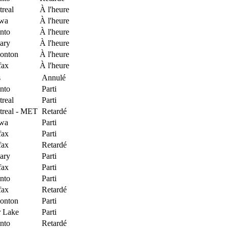
real
À l'heure
awa
À l'heure
nto
À l'heure
ary
À l'heure
onton
À l'heure
fax
À l'heure
s
Annulé
nto
Parti
real
Parti
real - MET
Retardé
awa
Parti
fax
Parti
fax
Retardé
ary
Parti
fax
Parti
nto
Parti
fax
Retardé
onton
Parti
 Lake
Parti
nto
Retardé