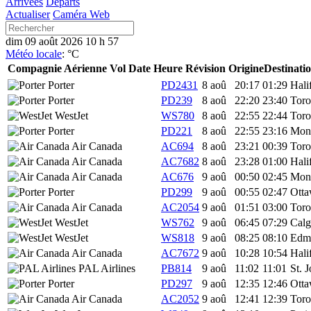
Arrivées
Départs
Actualiser
Caméra Web
dim 09 août 2026 10 h 57
Météo locale
:
°C
Compagnie Aérienne
Vol
Date
Heure
Révision
Origine
Destinati
Porter
PD2431
8 aoû
20:17
01:29
Hali
Porter
PD239
8 aoû
22:20
23:40
Toro
WestJet
WS780
8 aoû
22:55
22:44
Toro
Porter
PD221
8 aoû
22:55
23:16
Mont
Air Canada
AC694
8 aoû
23:21
00:39
Toro
Air Canada
AC7682
8 aoû
23:28
01:00
Hali
Air Canada
AC676
9 aoû
00:50
02:45
Mont
Porter
PD299
9 aoû
00:55
02:47
Ott
Air Canada
AC2054
9 aoû
01:51
03:00
Toro
WestJet
WS762
9 aoû
06:45
07:29
Calg
WestJet
WS818
9 aoû
08:25
08:10
Edm
Air Canada
AC7672
9 aoû
10:28
10:54
Hali
PAL Airlines
PB814
9 aoû
11:02
11:01
St. 
Porter
PD297
9 aoû
12:35
12:46
Ott
Air Canada
AC2052
9 aoû
12:41
12:39
Toro