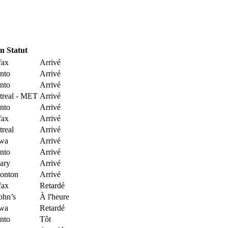
on
Statut
fax
Arrivé
nto
Arrivé
nto
Arrivé
real - MET
Arrivé
nto
Arrivé
fax
Arrivé
real
Arrivé
awa
Arrivé
nto
Arrivé
ary
Arrivé
onton
Arrivé
fax
Retardé
John’s
À l'heure
awa
Retardé
nto
Tôt