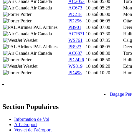
Air Canada
AC2053
10 aoû
05:00
Toro
Air Canada
AC673
10 aoû
05:25
Mont
Porter
PD218
10 aoû
06:00
Mont
Porter
PD296
10 aoû
06:05
Ott
PAL Airlines
PB901
10 aoû
07:00
Deer
Air Canada
AC7671
10 aoû
07:30
Hali
WestJet
WS761
10 aoû
07:35
Calg
PAL Airlines
PB923
10 aoû
08:05
Deer
Air Canada
AC687
10 aoû
08:30
Toro
Porter
PD2426
10 aoû
08:50
Hali
WestJet
WS819
10 aoû
09:20
Edm
Porter
PD498
10 aoû
10:20
Hami
Bagage Per
Section Populaires
Information de Vol
À l’aéroport
Vers et de
l’aéroport