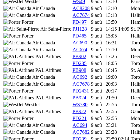
WestJet
WS49
9 aoû
13:10
Pari
Air Canada
AC8208
9 aoû
13:10
Mont
Air Canada
AC7674
9 aoû
13:18
Hali
Porter
PD497
9 aoû
13:50
Hami
Air Saint-Pierre
PJ1128
9 aoû
14:15
14:09
St. P
Porter
PD465
9 aoû
15:05
Hali
Air Canada
AC690
9 aoû
16:31
Toro
Air Canada
AC674
9 aoû
17:10
Mont
PAL Airlines
PB902
9 aoû
17:25
Deer
Porter
PD235
9 aoû
18:05
Toro
PAL Airlines
PB908
9 aoû
18:45
St. 
Air Canada
AC692
9 aoû
19:00
Toro
Air Canada
AC7678
9 aoû
20:03
Hali
Porter
PD2431
9 aoû
20:17
Hali
PAL Airlines
PB924
9 aoû
21:50
Deer
WestJet
WS780
9 aoû
22:55
Toro
PAL Airlines
PB922
9 aoû
22:55
Gan
Porter
PD221
9 aoû
22:55
Mont
Air Canada
AC694
9 aoû
23:21
Toro
Air Canada
AC7682
9 aoû
23:28
Hali
Porter
PD239
9 aoû
23:59
02:14
Toro