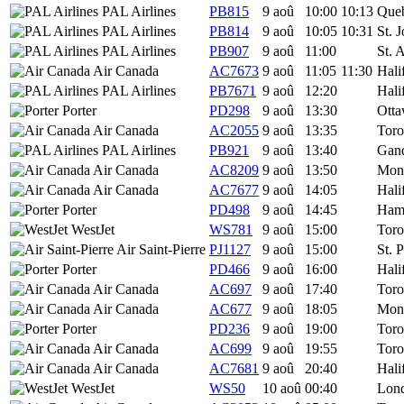
PAL Airlines
PB815
9 aoû
10:00
10:13
Queb
PAL Airlines
PB814
9 aoû
10:05
10:31
St. 
PAL Airlines
PB907
9 aoû
11:00
St. 
Air Canada
AC7673
9 aoû
11:05
11:30
Hali
PAL Airlines
PB7671
9 aoû
12:20
Hali
Porter
PD298
9 aoû
13:30
Ott
Air Canada
AC2055
9 aoû
13:35
Toro
PAL Airlines
PB921
9 aoû
13:40
Gan
Air Canada
AC8209
9 aoû
13:50
Mont
Air Canada
AC7677
9 aoû
14:05
Hali
Porter
PD498
9 aoû
14:45
Hami
WestJet
WS781
9 aoû
15:00
Toro
Air Saint-Pierre
PJ1127
9 aoû
15:00
St. P
Porter
PD466
9 aoû
16:00
Hali
Air Canada
AC697
9 aoû
17:40
Toro
Air Canada
AC677
9 aoû
18:05
Mont
Porter
PD236
9 aoû
19:00
Toro
Air Canada
AC699
9 aoû
19:55
Toro
Air Canada
AC7681
9 aoû
20:40
Hali
WestJet
WS50
10 aoû
00:40
Lon