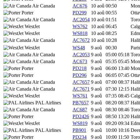
Air Canada
AC676
10 aoû
00:50
Mont
Porter
PD299
10 aoû
00:55
Ott
Air Canada
AC2054
10 aoû
01:51
Toro
WestJet
WS762
10 aoû
06:45
Calg
WestJet
WS818
10 aoû
08:25
Edm
Air Canada
AC7672
10 aoû
10:28
Hali
WestJet
WS48
9 aoû
00:30
Pari
Air Canada
AC2053
9 aoû
05:00
05:18
Toro
Air Canada
AC673
9 aoû
05:35
05:45
Mont
Porter
PD218
9 aoû
06:00
13:40
Mont
Porter
PD296
9 aoû
06:05
07:45
Ott
Air Canada
AC7657
9 aoû
07:00
08:37
Hali
Air Canada
AC7671
9 aoû
07:30
12:15
Hali
WestJet
WS761
9 aoû
07:35
08:45
Calg
PAL Airlines
PB7657
9 aoû
08:20
08:37
Hali
Air Canada
AC687
9 aoû
08:30
08:46
Toro
Porter
PD2426
9 aoû
08:50
13:20
Hali
WestJet
WS819
9 aoû
09:20
09:34
Edm
PAL Airlines
PB901
9 aoû
10:00
10:16
Deer
Porter
PD234
9 aoû
10:00
11:50
Toro