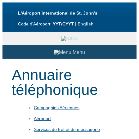
L'Aéroport international de St. John’s
Code d'Aéroport:
YYT/CYYT
|
English
Menu
À l’aéroport
Annuaire
Vers et de
téléphonique
Accessibilité
Compagnies Aériennes
À propos
Aéroport
Services de fret et de messagerie
Contactez-nous