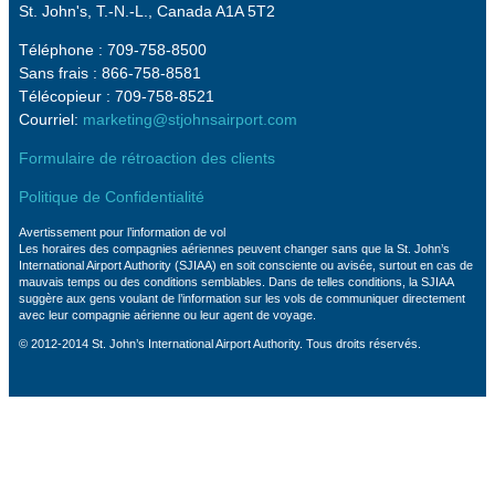
St. John's, T.-N.-L., Canada A1A 5T2
Téléphone : 709-758-8500
Sans frais : 866-758-8581
Télécopieur : 709-758-8521
Courriel:
marketing@stjohnsairport.com
Formulaire de rétroaction des clients
Politique de Confidentialité
Avertissement pour l’information de vol
Les horaires des compagnies aériennes peuvent changer sans que la St. John’s
International Airport Authority (SJIAA) en soit consciente ou avisée, surtout en cas de
mauvais temps ou des conditions semblables. Dans de telles conditions, la SJIAA
suggère aux gens voulant de l’information sur les vols de communiquer directement
avec leur compagnie aérienne ou leur agent de voyage.
© 2012-2014 St. John’s International Airport Authority. Tous droits réservés.