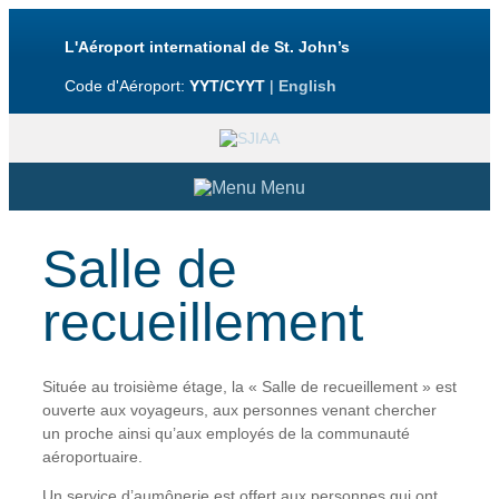
L'Aéroport international de St. John’s
Code d'Aéroport:
YYT/CYYT
|
English
Menu
À l’aéroport
Salle de
Vers et de
recueillement
Accessibilité
Située au troisième étage, la « Salle de recueillement » est
À propos
ouverte aux voyageurs, aux personnes venant chercher
un proche ainsi qu’aux employés de la communauté
aéroportuaire.
Contactez-nous
Un service d’aumônerie est offert aux personnes qui ont